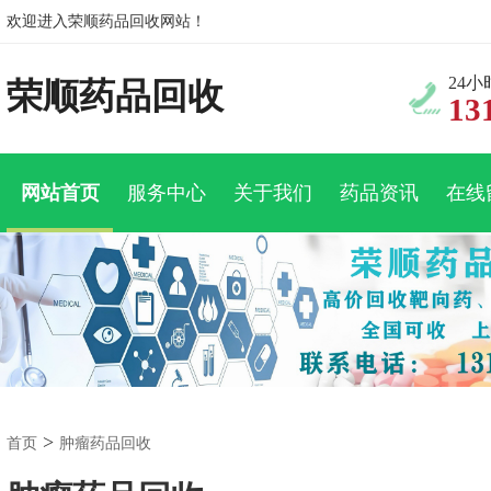
欢迎进入荣顺药品回收网站！
24
荣顺药品回收
13
网站首页
服务中心
关于我们
药品资讯
在线
>
首页
肿瘤药品回收