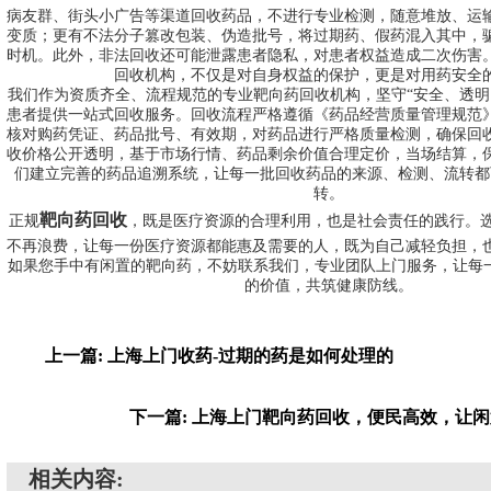
病友群、街头小广告等渠道回收药品，不进行专业检测，随意堆放、运
变质；更有不法分子篡改包装、伪造批号，将过期药、假药混入其中，
时机。此外，非法回收还可能泄露患者隐私，对患者权益造成二次伤害
回收机构，不仅是对自身权益的保护，更是对用药安全
我们作为资质齐全、流程规范的专业靶向药回收机构，坚守“安全、透明
患者提供一站式回收服务。回收流程严格遵循《药品经营质量管理规范
核对购药凭证、药品批号、有效期，对药品进行严格质量检测，确保回
收价格公开透明，基于市场行情、药品剩余价值合理定价，当场结算，
们建立完善的药品追溯系统，让每一批回收药品的来源、检测、流转都
转。
靶向药回收
正规
，既是医疗资源的合理利用，也是社会责任的践行。
不再浪费，让每一份医疗资源都能惠及需要的人，既为自己减轻负担，
如果您手中有闲置的靶向药，不妨联系我们，专业团队上门服务，让每一
的价值，共筑健康防线。
上一篇: 上海上门收药-过期的药是如何处理的
下一篇: 上海上门靶向药回收，便民高效，让闲
相关内容: