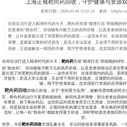
上海正规靶向药回收，守护健康与资源
发布日期：2026-03-04 15:02:24 来自：lsfbjfw.c
在癌症治疗进入精准时代的今天，靶向药凭借“精准打击”癌细胞的
症患者的“救命药”。但动辄每月数万元的高昂价格，以及患者病情
整，让许多家庭出现了闲置靶向药的困境——这些未开封、在保质期
浪费，是家庭沉重的经济损失；若流入非法渠道，又会埋下用药安全
回收，正是破解这一困境的关键，既守护患者权益，也实现医疗资源
在癌症治疗进入精准时代的今天，
靶向药
凭借“精准打击”癌细胞的特性
的“救命药”。但动辄每月数万元的高昂价格，以及患者病情动态变化带
庭出现了闲置靶向药的困境——这些未开封、在保质期内的药品，若闲
济损失；若流入非法渠道，又会埋下用药安全隐患。正规靶向药回收，
键，既守护患者权益，也实现医疗资源的合理循环
靶向药回收
的核心价值，在于“变闲置为实用”，破解供需错配的民
言，靶向药的治疗方案需根据病情、耐药性及时调整，部分患者会因病
幸离世，留下剩余药品。这些药品对原患者而言已无用途，但对经济困
说，却是延续生命的希望。正规回收机构通过专业渠道，将合格的闲置
流转，让每一粒“救命药”都能发挥最大价值，同时帮助原患者挽回部
担。
然而，当前
靶向药回收
市场乱象丛生，非法回收链条潜藏诸多风险。一些