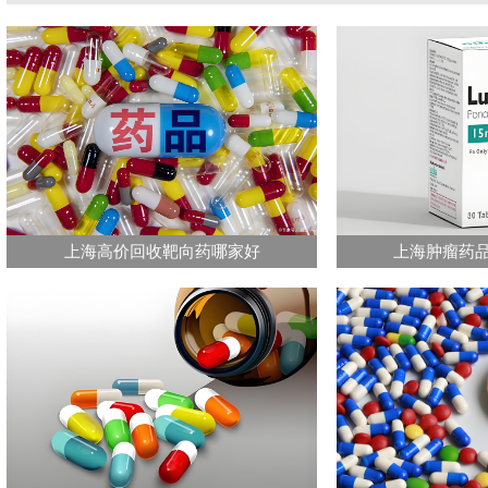
上海高价回收靶向药哪家好
上海肿瘤药