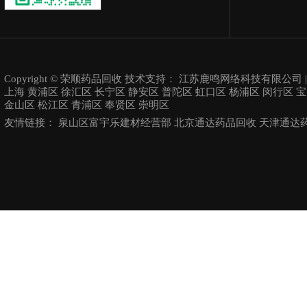
Copyright © 荣顺药品回收 技术支持：
江苏鹿鸣网络科技有限公司
上海
黄浦区
徐汇区
长宁区
静安区
普陀区
虹口区
杨浦区
闵行区
宝
金山区
松江区
青浦区
奉贤区
崇明区
友情链接：
泉山区富宇乐建材经营部
北京通达药品回收
天津通达