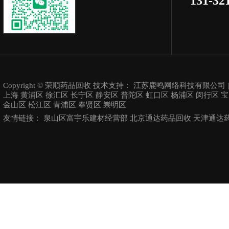
131-32
Copyright © 荣顺药品回收 技术支持：
江苏鹿鸣网络科技有限公司
上海
黄浦区
徐汇区
长宁区
静安区
普陀区
虹口区
杨浦区
闵行区
宝
金山区
松江区
青浦区
奉贤区
崇明区
友情链接：
泉山区富宇乐建材经营部
北京通达药品回收
天津通达