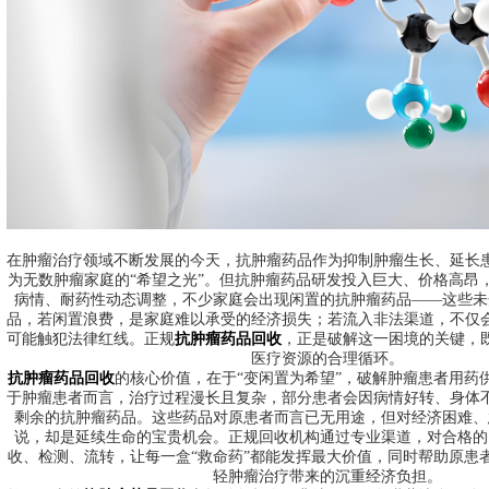
在肿瘤治疗领域不断发展的今天，抗肿瘤药品作为抑制肿瘤生长、延长
为无数肿瘤家庭的“希望之光”。但抗肿瘤药品研发投入巨大、价格高昂
病情、耐药性动态调整，不少家庭会出现闲置的抗肿瘤药品——这些未
品，若闲置浪费，是家庭难以承受的经济损失；若流入非法渠道，不仅
可能触犯法律红线。正规
抗肿瘤药品回收
，正是破解这一困境的关键，
医疗资源的合理循环。
抗肿瘤药品回收
的核心价值，在于“变闲置为希望”，破解肿瘤患者用药
于肿瘤患者而言，治疗过程漫长且复杂，部分患者会因病情好转、身体
剩余的抗肿瘤药品。这些药品对原患者而言已无用途，但对经济困难、
说，却是延续生命的宝贵机会。正规回收机构通过专业渠道，对合格的
收、检测、流转，让每一盒“救命药”都能发挥最大价值，同时帮助原患
轻肿瘤治疗带来的沉重经济负担。