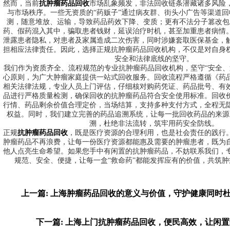
然而，当前
抗肿瘤药品回收
市场乱象频发，非法回收链条潜藏诸多风险
与市场秩序。一些无资质的“药贩子”通过病友群、街头小广告等渠道
测，随意堆放、运输，导致药品药效下降、变质；更有不法分子篡改包
药、假药混入其中，骗取患者钱财，延误治疗时机，甚至加重患者病情
泄露患者隐私，对患者及家属造成二次伤害，同时涉嫌套取医保基金，
担相应法律责任。因此，选择正规抗肿瘤药品回收机构，不仅是对自身
安全和法律底线的坚守。
我们作为资质齐全、流程规范的专业抗肿瘤药品回收机构，坚守“安全、
心原则，为广大肿瘤家庭提供一站式回收服务。回收流程严格遵循《药
相关法律法规，专业人员上门评估，仔细核对购药凭证、药品批号、有
品进行严格质量检测，确保回收的抗肿瘤药品符合安全使用标准。回收
行情、药品剩余价值合理定价，当场结算，支持多种支付方式，全程无
权益。同时，我们建立完善的药品追溯系统，让每一批回收药品的来源
溯，杜绝非法流转，筑牢用药安全防线。
正规
抗肿瘤药品回收
，既是医疗资源的合理利用，也是社会责任的践行
肿瘤药品不再浪费，让每一份医疗资源都能惠及需要的肿瘤患者，既为
他人点亮生命希望。如果您手中有闲置的抗肿瘤药品，不妨联系我们，
规范、安全、便捷，让每一盒“救命药”都能发挥应有的价值，共筑
上一篇: 上海肿瘤药品回收的意义与价值，守护健康同时
下一篇: 上海上门抗肿瘤药品回收，便民高效，让闲